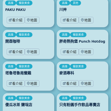
高雄
餐飲美食
高雄
其他
PAKU PAKU
川艸
看介紹
地圖
看介紹
地圖
高雄
餐飲美食
高雄
餐飲美食
開壺咖啡
胖奇熱狗堡 Punch Hotdog
看介紹
地圖
看介紹
地圖
高雄
餐飲美食
高雄
餐飲美食
塔魯塔魯南蠻雞
麥酒專科
看介紹
地圖
看介紹
地圖
高雄
餐飲美食
高雄
餐飲美食
傻瓜冰茶 鹽埕店
只有粉圓手作飲品專賣店