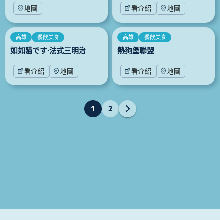
地圖
看介紹
地圖
高雄
餐飲美食
高雄
餐飲美食
如如貓です·法式三明治
熱狗堡聯盟
看介紹
地圖
看介紹
地圖
1
2