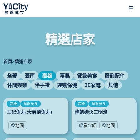
場景導覽
關於 YoCity
精選店家
最新消息
精選店家
媒體專區
首頁
>
精選店家
達人推薦
觀光資訊
全部
臺南
高雄
嘉義
餐飲美食
服飾配件
立即體驗
休閒娛樂
伴手禮
運動保健
3C家電
其他
高雄
餐飲美食
高雄
餐飲美食
王記魚丸(大溝頂魚丸)
佬姥碳火三明治
地圖
看介紹
地圖