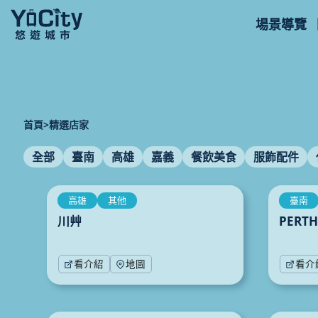
場景導覽
首頁
>
精選店家
全部
臺南
高雄
嘉義
餐飲美食
服飾配件
高雄
其他
臺南
川艸
PERTH
看介紹
地圖
看介