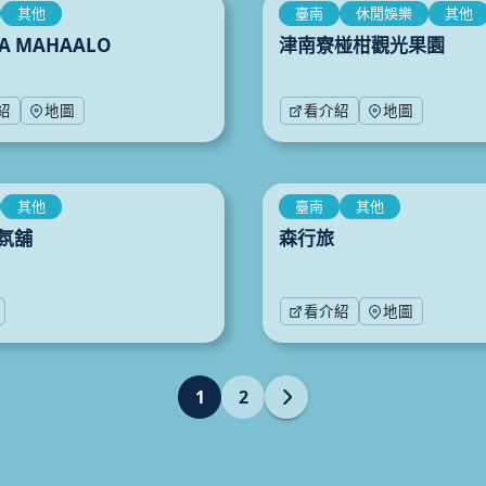
其他
臺南
休閒娛樂
其他
A MAHAALO
津南寮椪柑觀光果園
紹
地圖
看介紹
地圖
其他
臺南
其他
氛舖
森行旅
看介紹
地圖
1
2