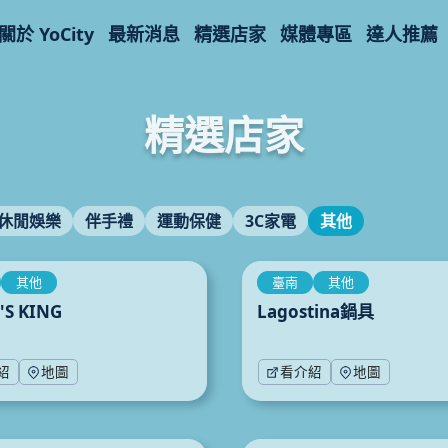
關於 YoCity
最新消息
精選店家
媒體專區
達人推薦
精選店家
休閒娛樂
伴手禮
運動保健
3C家電
其他
其他
臺南
其他
'S KING
Lagostina鍋具
紹
地圖
看介紹
地圖